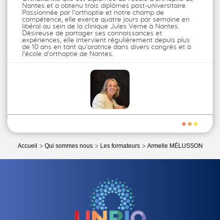
Nantes et a obtenu trois diplômes post-universitaire.
Passionnée par l’orthoptie et notre champ de
compétence, elle exerce quatre jours par semaine en
libéral au sein de la clinique Jules Verne à Nantes.
Désireuse de partager ses connaissances et
expériences, elle intervient régulièrement depuis plus
de 10 ans en tant qu’oratrice dans divers congrès et à
l’école d’orthoptie de Nantes.
Accueil
Qui sommes nous
Les formateurs
Armelle MÉLUSSON